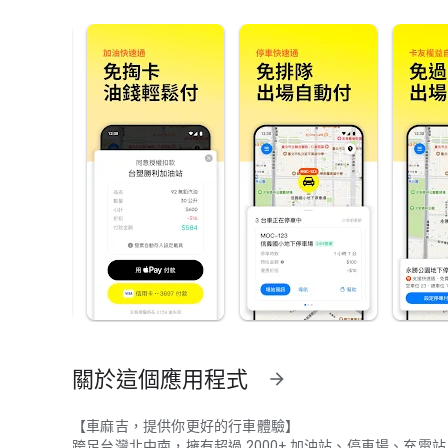
關於這個應用程式
arrow_forward
【車麻吉，提供你更好的行車體驗】
跨足台灣北中南，擁有超過 2000+ 加油站、停車場、充電