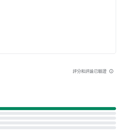
新增中！
id Auto 車機導航）
評分和評論已驗證
info_outline
建議或鼓勵，我們都會用心回覆不辜負！
z/contact