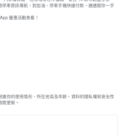
即時停車資訊導航，到加油、停車手機快速付款，通通幫你一手
pp 優惠活動查看！
停車資訊導航，到加油、停車手機快速付款，通通幫你一手包辦，未來開車
、台糖、加盟、全國、台亞等 1100+ 加油站任您加！
苗栗、花蓮、台東... 等全台 15 縣市。
根據你的使用情形、所在地區及年齡，資料的隱私權和安全性
時間更新。
: