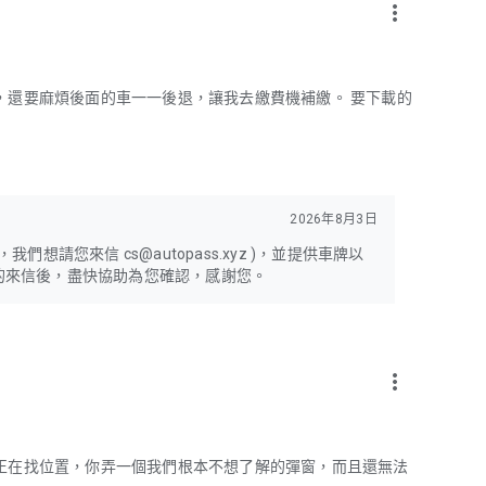
more_vert
，還要麻煩後面的車一一後退，讓我去繳費機補繳。 要下載的
2026年8月3日
請您來信 cs@autopass.xyz )，並提供車牌以
的來信後，盡快協助為您確認，感謝您。
more_vert
正在找位置，你弄一個我們根本不想了解的彈窗，而且還無法