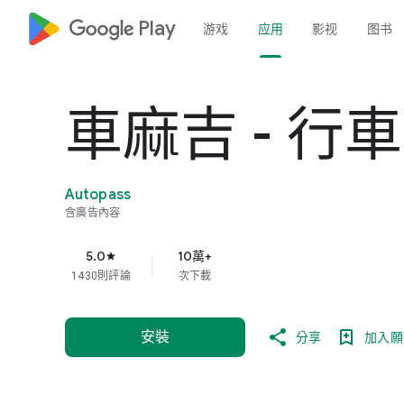
google_logo Play
游戏
应用
影视
图书
車麻吉 - 行
Autopass
含廣告內容
5.0
10萬+
star
1430則評論
次下載
安裝
分享
加入願