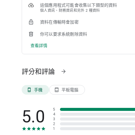
• 扣款即時通知及完整帳務顯示
這個應用程式可能會收集以下類型的資料
※ 支援超過全台 1000+ 停車場（包含台北市公有場）持續
個人資訊、財務資訊和另外 2 種資料
◎ 即時找停位、最新信用卡優惠:mag_right:
資料在傳輸時會加密
• 整合全台找車位資訊
• 卡友市區停車優惠查詢
你可以要求系統刪除資料
• 一鍵即時導航到入口（支援 Google Maps / Tesla / Andro
查看詳情
◎ 致力打造從線上到線下最佳體驗:rocket:
• 友善真人客服支援到好
• 持續提供行車支付新體驗，提供車主最全面性的服務！
評分和評論
arrow_forward
---
√ 你的鼓勵是我們前進的動力，歡迎留下使用評論，不管是
手機
平板電腦
phone_android
tablet_android
√ 常見問題這裡一次查看：https://help.carmochi.com
√ 有任何問題，歡迎聯繫客服詢問：https://www.autopass.xy
5.0
5
4
3
2
1