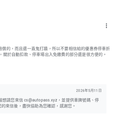
more_vert
賠償的，而且還一直鬼打牆，所以不要相信給的優惠券停車折
述，關於自動扣款、停車場出入免繳費的部分還是很方便的。
2026年5月11日
您來信 cs@autopass.xyz，並提供車牌號碼、停
您的來信後，盡快協助為您確認，感謝您。