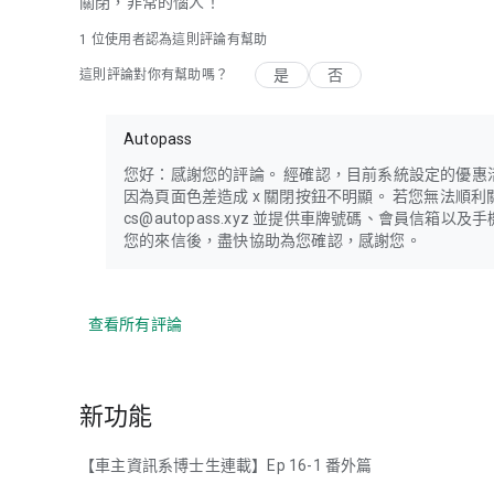
關閉，非常的惱人！
1 位使用者認為這則評論有幫助
是
否
這則評論對你有幫助嗎？
Autopass
您好：感謝您的評論。 經確認，目前系統設定的優惠
因為頁面色差造成 x 關閉按鈕不明顯。 若您無法順
cs@autopass.xyz 並提供車牌號碼、會員信箱
您的來信後，盡快協助為您確認，感謝您。
查看所有評論
新功能
【車主資訊系博士生連載】Ep 16-1 番外篇