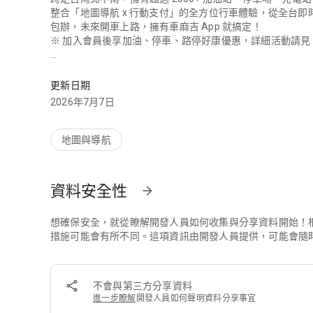
整合「地圖導航 x 行動支付」的全方位行車體驗，從全台
包辦，未來開車上路，擁有車麻吉 App 就搞定！
※ 加入會員後享加油、停車、路停好康優惠，詳細活動請見 A
整合「地圖導航 x 行動支付」全方位行車體驗，從全台即時
◎ 加油喊一聲、油錢秒付 0 接觸:fuelpump:
• 加油免帶錢包，一隻手機全部搞定
更新日期
• 無接觸付款，加油快速通首推
2026年7月7日
• 每週油價公告漲跌報你知
※ 全台各縣市中油直營
地圖與導航
◎ 全台路邊停車費、繳費免出門:blue_car:
• 綁定車牌線上繳費
• 免持單據免跑超商
資料安全性
arrow_forward
• 一鍵開啟自動繳費
• 付款完成即時通知
※ 支援台北、新北、台中、台南、高雄、基隆、新竹縣市、彰化、
想確保安全，就從瞭解開發人員如何收集與分享資料開始！
※ 註：桃園市僅提供查詢、掃碼繳費
措施可能會有所不同。這項資訊由開發人員提供，可能會隨
◎ 停車場自動付款、免持卡免繳費機:oncoming_automobile
• 車牌辨識進場免取票
不會與第三方分享資料
• App 查看時數及預估費用
進一步瞭解
開發人員如何聲明資料分享事宜
• 免排繳費機出場即扣款