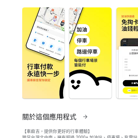
關於這個應用程式
arrow_forward
【車麻吉，提供你更好的行車體驗】
跨足台灣北中南，擁有超過 2000+ 加油站、停車場、充電