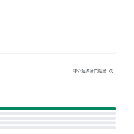
新增中！
id Auto 車機導航）
評分和評論已驗證
info_outline
建議或鼓勵，我們都會用心回覆不辜負！
z/contact