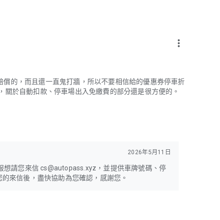
more_vert
賠償的，而且還一直鬼打牆，所以不要相信給的優惠券停車折
述，關於自動扣款、停車場出入免繳費的部分還是很方便的。
2026年5月11日
您來信 cs@autopass.xyz，並提供車牌號碼、停
您的來信後，盡快協助為您確認，感謝您。