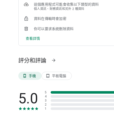
• 扣款即時通知及完整帳務顯示
這個應用程式可能會收集以下類型的資料
※ 支援超過全台 1000+ 停車場（包含台北市公有場）持續
個人資訊、財務資訊和另外 2 種資料
◎ 即時找停位、最新信用卡優惠:mag_right:
資料在傳輸時會加密
• 整合全台找車位資訊
• 卡友市區停車優惠查詢
你可以要求系統刪除資料
• 一鍵即時導航到入口（支援 Google Maps / Tesla / Andro
查看詳情
◎ 致力打造從線上到線下最佳體驗:rocket:
• 友善真人客服支援到好
• 持續提供行車支付新體驗，提供車主最全面性的服務！
評分和評論
arrow_forward
---
√ 你的鼓勵是我們前進的動力，歡迎留下使用評論，不管是
手機
平板電腦
phone_android
tablet_android
√ 常見問題這裡一次查看：https://help.carmochi.com
√ 有任何問題，歡迎聯繫客服詢問：https://www.autopass.xy
5.0
5
4
3
2
1