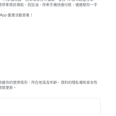
即時停車資訊導航，到加油、停車手機快速付款，通通幫你一手
pp 優惠活動查看！
停車資訊導航，到加油、停車手機快速付款，通通幫你一手包辦，未來開車
、台糖、加盟、全國、台亞等 1100+ 加油站任您加！
苗栗、花蓮、台東... 等全台 15 縣市。
根據你的使用情形、所在地區及年齡，資料的隱私權和安全性
時間更新。
: