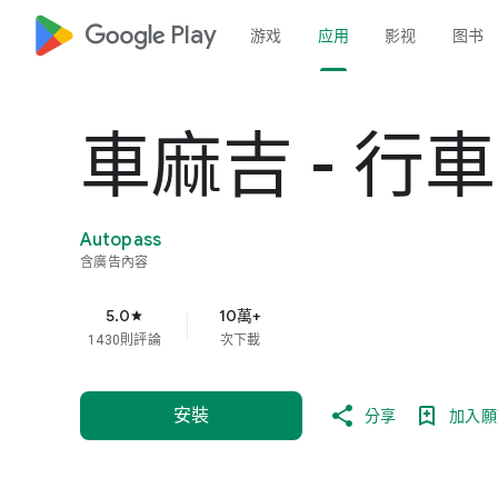
google_logo Play
游戏
应用
影视
图书
車麻吉 - 行
Autopass
含廣告內容
5.0
10萬+
star
1430則評論
次下載
安裝
分享
加入願