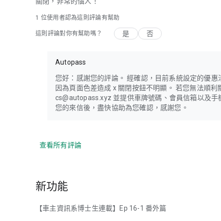
關閉，非常的惱人！
1 位使用者認為這則評論有幫助
是
否
這則評論對你有幫助嗎？
Autopass
您好：感謝您的評論。 經確認，目前系統設定的優惠
因為頁面色差造成 x 關閉按鈕不明顯。 若您無法順
cs@autopass.xyz 並提供車牌號碼、會員信箱
您的來信後，盡快協助為您確認，感謝您。
查看所有評論
新功能
【車主資訊系博士生連載】Ep 16-1 番外篇