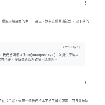
more_vert
，還要麻煩後面的車一一後退，讓我去繳費機補繳。 要下載的
2026年8月3日
請您來信 cs@autopass.xyz )，並提供車牌以
的來信後，盡快協助為您確認，感謝您。
more_vert
正在找位置，你弄一個我們根本不想了解的彈窗，而且還無法