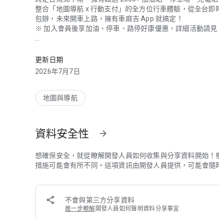
整合「地圖導航 x 行動支付」的全方位行車體驗，從全台
包辦，未來開車上路，擁有車麻吉 App 就搞定！
※ 加入會員後享加油、停車、路停好康優惠，詳細活動請見 A
整合「地圖導航 x 行動支付」全方位行車體驗，從全台即時
◎ 加油喊一聲、油錢秒付 0 接觸:fuelpump:
• 加油免帶錢包，一隻手機全部搞定
更新日期
• 無接觸付款，加油快速通首推
2026年7月7日
• 每週油價公告漲跌報你知
※ 全台各縣市中油直營
地圖與導航
◎ 全台路邊停車費、繳費免出門:blue_car:
• 綁定車牌線上繳費
• 免持單據免跑超商
資料安全性
arrow_forward
• 一鍵開啟自動繳費
• 付款完成即時通知
※ 支援台北、新北、台中、台南、高雄、基隆、新竹縣市、彰化、
想確保安全，就從瞭解開發人員如何收集與分享資料開始！
※ 註：桃園市僅提供查詢、掃碼繳費
措施可能會有所不同。這項資訊由開發人員提供，可能會隨
◎ 停車場自動付款、免持卡免繳費機:oncoming_automobile
• 車牌辨識進場免取票
不會與第三方分享資料
• App 查看時數及預估費用
進一步瞭解
開發人員如何聲明資料分享事宜
• 免排繳費機出場即扣款