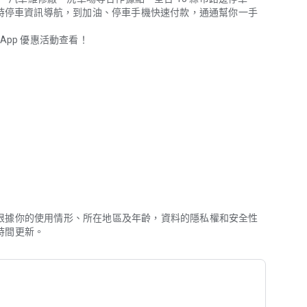
即時停車資訊導航，到加油、停車手機快速付款，通通幫你一手
pp 優惠活動查看！
停車資訊導航，到加油、停車手機快速付款，通通幫你一手包辦，未來開車
、台糖、加盟、全國、台亞等 1100+ 加油站任您加！
苗栗、花蓮、台東... 等全台 15 縣市。
根據你的使用情形、所在地區及年齡，資料的隱私權和安全性
時間更新。
: