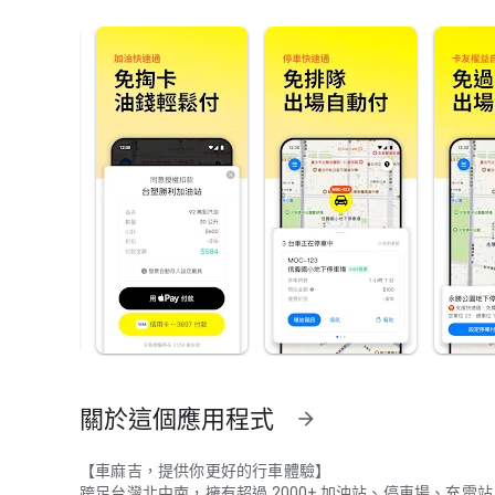
關於這個應用程式
arrow_forward
【車麻吉，提供你更好的行車體驗】
跨足台灣北中南，擁有超過 2000+ 加油站、停車場、充電