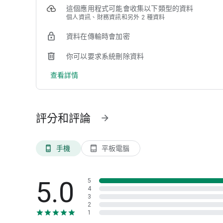
• 扣款即時通知及完整帳務顯示
這個應用程式可能會收集以下類型的資料
※ 支援超過全台 1000+ 停車場（包含台北市公有場）持續
個人資訊、財務資訊和另外 2 種資料
◎ 即時找停位、最新信用卡優惠:mag_right:
資料在傳輸時會加密
• 整合全台找車位資訊
• 卡友市區停車優惠查詢
你可以要求系統刪除資料
• 一鍵即時導航到入口（支援 Google Maps / Tesla / Andro
查看詳情
◎ 致力打造從線上到線下最佳體驗:rocket:
• 友善真人客服支援到好
• 持續提供行車支付新體驗，提供車主最全面性的服務！
評分和評論
arrow_forward
---
√ 你的鼓勵是我們前進的動力，歡迎留下使用評論，不管是
手機
平板電腦
phone_android
tablet_android
√ 常見問題這裡一次查看：https://help.carmochi.com
√ 有任何問題，歡迎聯繫客服詢問：https://www.autopass.xy
5.0
5
4
3
2
1