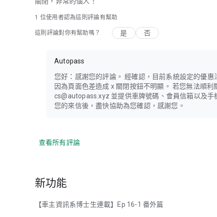
關閉，非常的惱人！
1 位使用者認為這則評論有幫助
是
否
這則評論對你有幫助嗎？
Autopass
您好：感謝您的評論。 經確認，目前系統設定的優惠
因為頁面色差造成 x 關閉按鈕不明顯。 若您無法順
cs@autopass.xyz 並提供車牌號碼、會員信箱
您的來信後，盡快協助為您確認，感謝您。
查看所有評論
新功能
【車主資訊系博士生連載】Ep 16-1 番外篇