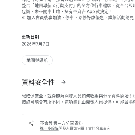
整合「地圖導航 x 行動支付」的全方位行車體驗，從全台
包辦，未來開車上路，擁有車麻吉 App 就搞定！
※ 加入會員後享加油、停車、路停好康優惠，詳細活動請見 A
整合「地圖導航 x 行動支付」全方位行車體驗，從全台即時
◎ 加油喊一聲、油錢秒付 0 接觸:fuelpump:
• 加油免帶錢包，一隻手機全部搞定
更新日期
• 無接觸付款，加油快速通首推
2026年7月7日
• 每週油價公告漲跌報你知
※ 全台各縣市中油直營
地圖與導航
◎ 全台路邊停車費、繳費免出門:blue_car:
• 綁定車牌線上繳費
• 免持單據免跑超商
資料安全性
arrow_forward
• 一鍵開啟自動繳費
• 付款完成即時通知
※ 支援台北、新北、台中、台南、高雄、基隆、新竹縣市、彰化、
想確保安全，就從瞭解開發人員如何收集與分享資料開始！
※ 註：桃園市僅提供查詢、掃碼繳費
措施可能會有所不同。這項資訊由開發人員提供，可能會隨
◎ 停車場自動付款、免持卡免繳費機:oncoming_automobile
• 車牌辨識進場免取票
不會與第三方分享資料
• App 查看時數及預估費用
進一步瞭解
開發人員如何聲明資料分享事宜
• 免排繳費機出場即扣款