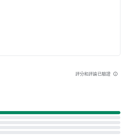
新增中！
id Auto 車機導航）
評分和評論已驗證
info_outline
建議或鼓勵，我們都會用心回覆不辜負！
z/contact