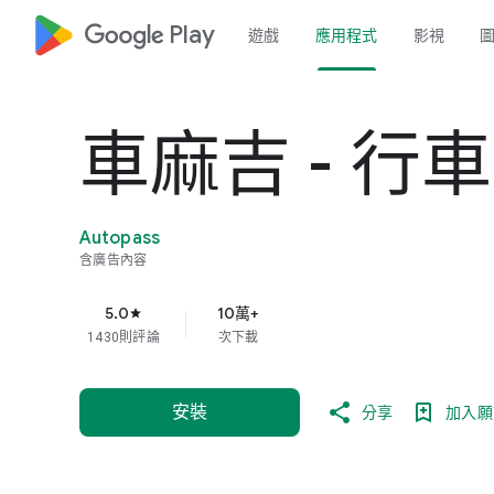
google_logo Play
遊戲
應用程式
影視
車麻吉 - 行
Autopass
含廣告內容
5.0
10萬+
star
1430則評論
次下載
安裝
分享
加入願