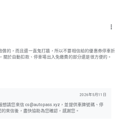
more_vert
賠償的，而且還一直鬼打牆，所以不要相信給的優惠券停車折
述，關於自動扣款、停車場出入免繳費的部分還是很方便的。
2026年5月11日
您來信 cs@autopass.xyz，並提供車牌號碼、停
您的來信後，盡快協助為您確認，感謝您。