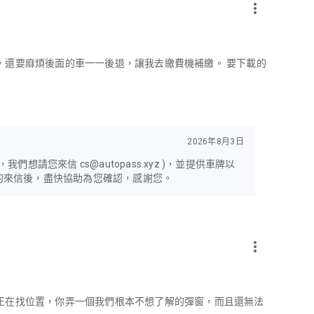
more_vert
，還要麻煩後面的車一一後退，讓我去繳費機補繳。 要下載的
2026年8月3日
請您來信 cs@autopass.xyz )，並提供車牌以
的來信後，盡快協助為您確認，感謝您。
more_vert
正在找位置，你弄一個我們根本不想了解的彈窗，而且還無法