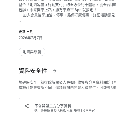
整合「地圖導航 x 行動支付」的全方位行車體驗，從全台
包辦，未來開車上路，擁有車麻吉 App 就搞定！
※ 加入會員後享加油、停車、路停好康優惠，詳細活動請見 A
整合「地圖導航 x 行動支付」全方位行車體驗，從全台即時
◎ 加油喊一聲、油錢秒付 0 接觸:fuelpump:
• 加油免帶錢包，一隻手機全部搞定
更新日期
• 無接觸付款，加油快速通首推
2026年7月7日
• 每週油價公告漲跌報你知
※ 全台各縣市中油直營
地圖與導航
◎ 全台路邊停車費、繳費免出門:blue_car:
• 綁定車牌線上繳費
• 免持單據免跑超商
資料安全性
arrow_forward
• 一鍵開啟自動繳費
• 付款完成即時通知
※ 支援台北、新北、台中、台南、高雄、基隆、新竹縣市、彰化、
想確保安全，就從瞭解開發人員如何收集與分享資料開始！
※ 註：桃園市僅提供查詢、掃碼繳費
措施可能會有所不同。這項資訊由開發人員提供，可能會隨
◎ 停車場自動付款、免持卡免繳費機:oncoming_automobile
• 車牌辨識進場免取票
不會與第三方分享資料
• App 查看時數及預估費用
進一步瞭解
開發人員如何聲明資料分享事宜
• 免排繳費機出場即扣款