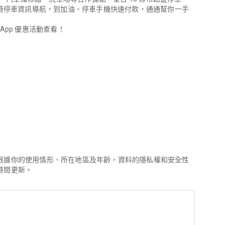
即時停車資訊導航，到加油、停車手機快速付款，通通幫你一手
pp 優惠活動查看！
停車資訊導航，到加油、停車手機快速付款，通通幫你一手包辦，未來開車
、台糖、加盟、全國、台亞等 1100+ 加油站任您加！
苗栗、花蓮、台東... 等全台 15 縣市。
根據你的使用情形、所在地區及年齡，資料的隱私權和安全性
時間更新。
: