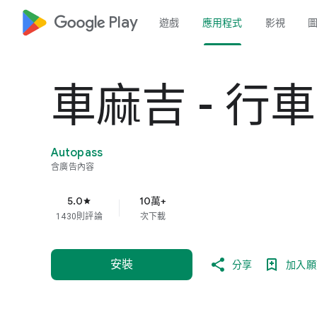
google_logo Play
遊戲
應用程式
影視
車麻吉 - 行
Autopass
含廣告內容
5.0
10萬+
star
1430則評論
次下載
安裝
分享
加入願