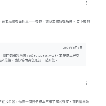
more_vert
，還要麻煩後面的車一一後退，讓我去繳費機補繳。 要下載的
2026年8月3日
請您來信 cs@autopass.xyz )，並提供車牌以
的來信後，盡快協助為您確認，感謝您。
more_vert
正在找位置，你弄一個我們根本不想了解的彈窗，而且還無法