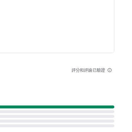
新增中！
id Auto 車機導航）
評分和評論已驗證
info_outline
建議或鼓勵，我們都會用心回覆不辜負！
z/contact