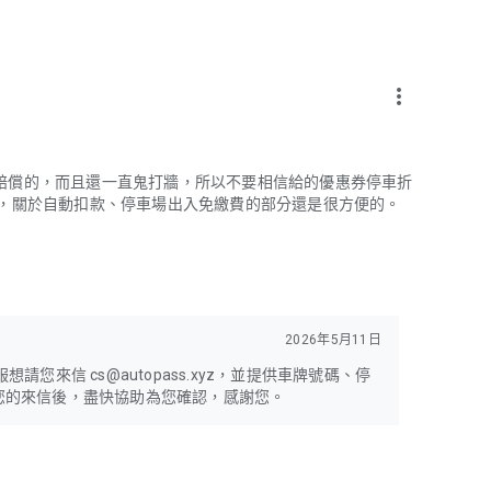
more_vert
賠償的，而且還一直鬼打牆，所以不要相信給的優惠券停車折
述，關於自動扣款、停車場出入免繳費的部分還是很方便的。
2026年5月11日
您來信 cs@autopass.xyz，並提供車牌號碼、停
您的來信後，盡快協助為您確認，感謝您。