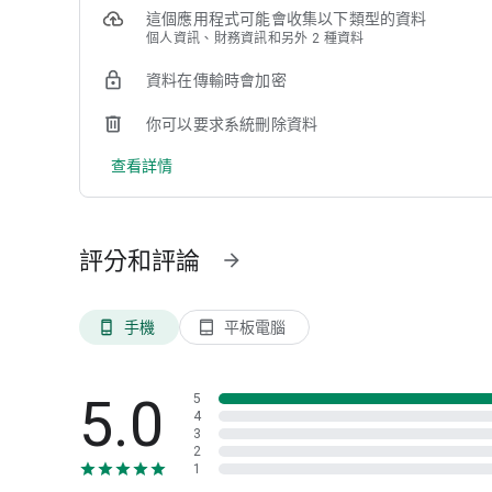
• 扣款即時通知及完整帳務顯示
這個應用程式可能會收集以下類型的資料
※ 支援超過全台 1000+ 停車場（包含台北市公有場）持續
個人資訊、財務資訊和另外 2 種資料
◎ 即時找停位、最新信用卡優惠:mag_right:
資料在傳輸時會加密
• 整合全台找車位資訊
• 卡友市區停車優惠查詢
你可以要求系統刪除資料
• 一鍵即時導航到入口（支援 Google Maps / Tesla / Andro
查看詳情
◎ 致力打造從線上到線下最佳體驗:rocket:
• 友善真人客服支援到好
• 持續提供行車支付新體驗，提供車主最全面性的服務！
評分和評論
arrow_forward
---
√ 你的鼓勵是我們前進的動力，歡迎留下使用評論，不管是
手機
平板電腦
phone_android
tablet_android
√ 常見問題這裡一次查看：https://help.carmochi.com
√ 有任何問題，歡迎聯繫客服詢問：https://www.autopass.xy
5.0
5
4
3
2
1