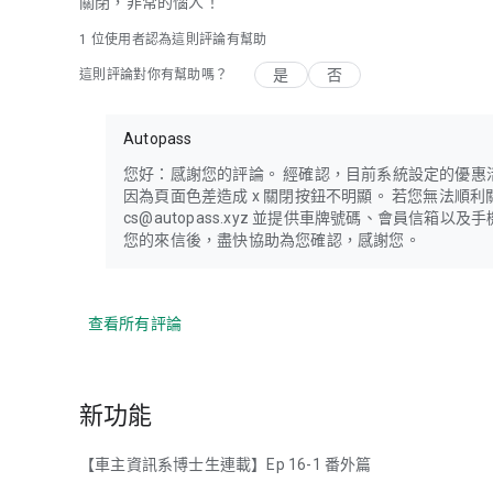
關閉，非常的惱人！
1 位使用者認為這則評論有幫助
是
否
這則評論對你有幫助嗎？
Autopass
您好：感謝您的評論。 經確認，目前系統設定的優惠
因為頁面色差造成 x 關閉按鈕不明顯。 若您無法順
cs@autopass.xyz 並提供車牌號碼、會員信箱
您的來信後，盡快協助為您確認，感謝您。
查看所有評論
新功能
【車主資訊系博士生連載】Ep 16-1 番外篇