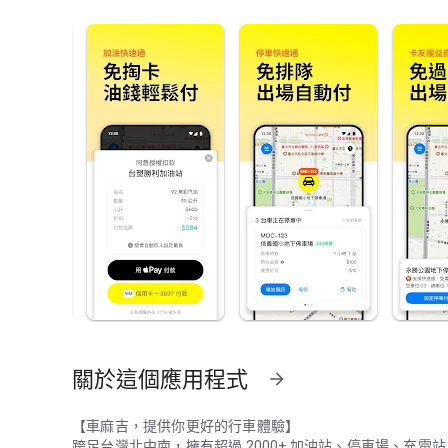
關於這個應用程式
arrow_forward
【車麻吉，提供你更好的行車體驗】
跨足台灣北中南，擁有超過 2000+ 加油站、停車場、充電